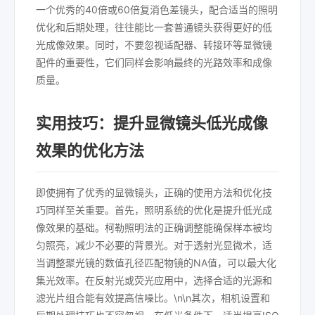
一个优秀的40倍或60倍复消色差镜头，配合适当的照明
优化和后期处理，往往能比一套普通镜头获得更好的低
光成像效果。同时，不要忽视适配器、转接环等显微镜
配件的重要性，它们同样会影响最终的光路效率和成像
质量。
实用技巧：提升显微镜头低光成像
效果的优化方法
即使拥有了优秀的显微镜头，正确的使用方法和优化技
巧同样至关重要。首先，照明系统的优化是提升低光成
像效果的基础。柯勒照明法的正确调整能确保样本被均
匀照亮，减少不必要的背景光。对于透射光显微术，适
当调整聚光镜的数值孔径匹配物镜的NA值，可以最大化
集光效率。在反射光或荧光应用中，选择合适的光源和
滤光片组合能有效提高信噪比。\n\n其次，相机设置和