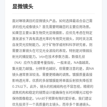
显微镜头
面对琳琅满目的显微镜头产品，如何选择最适合自己需
求的低光成像镜头？首先需要明确您的主要应用场景。
如果您主要从事生物荧光显微摄影，应优先考虑在特定
激发波长下具有高透光率的专用荧光镜头，同时关注其
自发荧光控制能力。对于矿物学或材料科学研究者，则
需要注重镜头在可见光全波段的表现，特别是对微弱反
射光的捕捉能力。\n\n在技术参数方面，数值孔径
（NA）应作为首要考量指标，一般来说，NA值越高，
集光能力越强，分辨率也越好。但需要注意的是，高NA
镜头通常景深较浅，需要更精确的调焦。镀膜质量直接
影响透光率，优质的多层镀膜能将单面反射损失降低至
0.2%以下。此外，镜头的机械结构也不容忽视，精密的
调焦机构和稳定的镜筒设计能确保在长时间曝光过程中
保持图像稳定。\n\n对于预算有限的爱好者，我们建议
优先投资于一个高质量的主镜头，而非多个普通镜头。