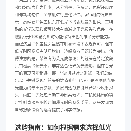
物组织切片作为样本，从分辨率、信噪比、色彩还原度
和像场均匀性四个维度进行量化评估。\n\n测试结果显
示，高端复消色差镜头在低光下的表现最为出色，其特
殊的光学玻璃和镀膜技术有效减少了光损失和色差，在
照度低于100勒克斯时仍能保持出色的细节分辨能力。
而经济型消色差镜头虽然在明亮环境下表现尚可，但在
低光时图像噪点明显增加，边缘像散问题较为突出。值
得注意的是，某些专为荧光成像设计的镜头在特定波段
具有极高的透光率，非常适合低光荧光摄影，但在白光
下的表现可能稍逊一筹。\n\n通过对比测试，我们总结
出以下关键发现：镜头的数值孔径（NA）是影响低光集
光能力的最重要参数；多层增透镀膜能显著减少反射损
失；内壁消光处理有助于抑制杂散光；而机械结构的稳
定性则直接影响长时间曝光时的图像质量。这些发现为
显微摄影设备的选购提供了科学依据。
选购指南：如何根据需求选择低光