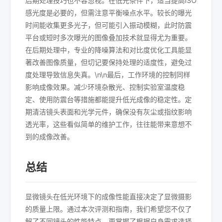
后期处理技巧也不容忽视。在低光条件下，适当提高ISO
感光度是必要的，但需注意平衡噪点水平。较长的曝光
时间能收集更多光子，但可能引入振动模糊，此时防震
平台或短时多次曝光的图像叠加技术就显得尤为重要。
在后期处理中，专业的降噪算法和对比度优化工具能显
著改善图像质量，但切记要保持处理的适度性，避免过
度处理导致信息失真。\n\n最后，工作环境的控制同样
影响成像效果。减少环境杂散光、控制实验室温度稳
定、使用防震台等措施都能提升低光成像的稳定性。定
期清洁镜头表面和光学元件，确保没有灰尘或指纹影响
透光率，这些看似简单的维护工作，往往能带来意想不
到的成像改善。
总结
显微镜头在低光环境下的成像性能直接决定了显微摄影
的质量上限。通过本次评测和指南，我们希望您不仅了
解了不同镜头的性能特点，更掌握了根据自身需求选择