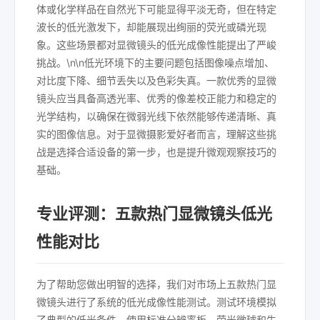
体或化学样品在自然光下可能显得平淡无奇，但在特定
波长的低光激发下，却能展现出绚丽的荧光或磷光现
象。这些场景都对显微镜头的低光成像性能提出了严峻
挑战。\n\n低光环境下的主要问题包括图像噪点增加、
对比度下降、细节丢失以及色彩失真。一款优秀的显微
镜头应当具备高透光率、优秀的像差校正能力和稳定的
光学结构，以确保在微弱光线下依然能够传递清晰、真
实的图像信息。对于显微摄影爱好者而言，理解这些挑
战是选择合适设备的第一步，也是提升微观观察技巧的
基础。
专业评测：五款热门显微镜头低光
性能对比
为了帮助您做出明智的选择，我们对市场上五款热门显
微镜头进行了系统的低光成像性能测试。测试环境模拟
了典型的低光条件，使用标准分辨率板、荧光微球和生