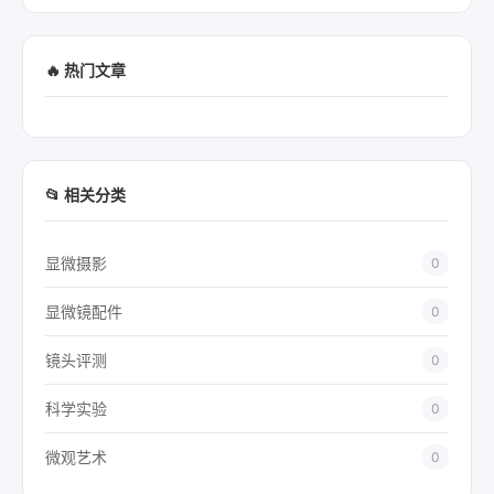
🔥 热门文章
📂 相关分类
显微摄影
0
显微镜配件
0
镜头评测
0
科学实验
0
微观艺术
0