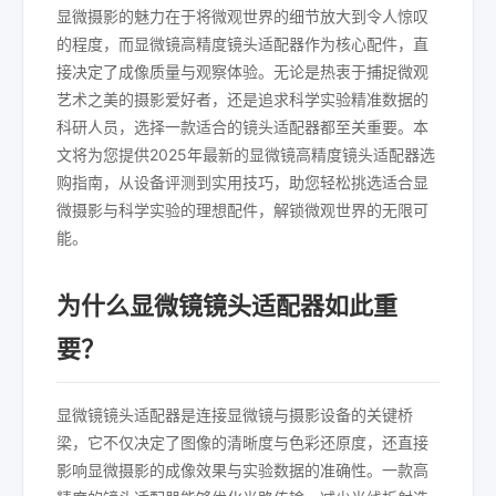
显微摄影的魅力在于将微观世界的细节放大到令人惊叹
的程度，而显微镜高精度镜头适配器作为核心配件，直
接决定了成像质量与观察体验。无论是热衷于捕捉微观
艺术之美的摄影爱好者，还是追求科学实验精准数据的
科研人员，选择一款适合的镜头适配器都至关重要。本
文将为您提供2025年最新的显微镜高精度镜头适配器选
购指南，从设备评测到实用技巧，助您轻松挑选适合显
微摄影与科学实验的理想配件，解锁微观世界的无限可
能。
为什么显微镜镜头适配器如此重
要？
显微镜镜头适配器是连接显微镜与摄影设备的关键桥
梁，它不仅决定了图像的清晰度与色彩还原度，还直接
影响显微摄影的成像效果与实验数据的准确性。一款高